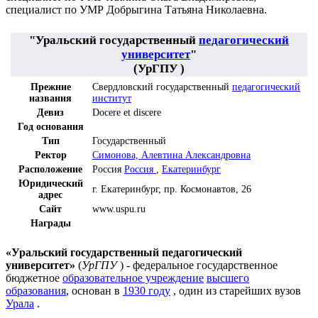
специалист по УМР Добрыгина Татьяна Николаевна.
"Уральский государственный
педагогический
университет
"
(УрГПУ )
Прежние
Свердловский государственный
педагогический
названия
институт
Девиз
Docere et discere
Год основания
Тип
Государственный
Ректор
Симонова, Алевтина Александровна
Расположение
Россия
Россия
,
Екатеринбург
Юридический
г. Екатеринбург, пр. Космонавтов, 26
адрес
Сайт
www.uspu.ru
Награды
«Уральский государственный педагогический
университет»
(
УрГПУ
) - федеральное государственное
бюджетное
образовательное учреждение
высшего
образования
, основан в
1930 году
, один из старейших вузов
Урала
.