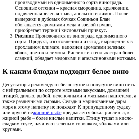
производимый из одноименного сорта винограда.
Основные оттенки – красная смородина, крыжовник,
подвяленная зеленая трава, апельсин и лимон. После
выдержки в дубовых бочках Совиньон Блан
обогащается ароматами меда и зрелой груши,
приобретает терпкий кисловатый привкус.
Рислинг.
Производится из винограда одноименного
сорта. Продукт, изготовленный из ягод, выращенных в
прохладном климате, наполнен ароматами зеленых
яблок, цветов и лимона. Рислинг из теплых стран более
сладкий, обладает медовыми и апельсиновыми нотками.
К каким блюдам подходит белое вино
Дегустаторы рекомендуют белое сухое и полусухое вино пить
с нейтральными по остроте мясными закусками, домашней
птицей, дичью, рыбой, печеночными и мясными паштетами, а
также различными сырами. Сельдь и маринованные дары
моря к этому напитку не подходят. К припущенному судаку
или другой не
жирной рыбе
предлагается бокал рислинга, к
жирной рыбе – более кислые напитки. Птицу тушат в кисло-
сладком соусе, начиняют зеленым горошком, яблоками или
крупами.