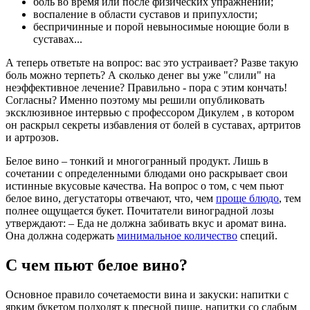
боль во время или после физических упражнений;
воспаление в области суставов и припухлости;
беспричинные и порой невыносимые ноющие боли в
суставах...
А теперь ответьте на вопрос: вас это устраивает? Разве такую
боль можно терпеть? А сколько денег вы уже "слили" на
неэффективное лечение? Правильно - пора с этим кончать!
Согласны? Именно поэтому мы решили опубликовать
эксклюзивное интервью с профессором Дикулем , в котором
он раскрыл секреты избавления от болей в суставах, артритов
и артрозов.
Белое вино – тонкий и многогранный продукт. Лишь в
сочетании с определенными блюдами оно раскрывает свои
истинные вкусовые качества. На вопрос о том, с чем пьют
белое вино, дегустаторы отвечают, что, чем
проще блюдо
, тем
полнее ощущается букет. Почитатели виноградной лозы
утверждают: – Еда не должна забивать вкус и аромат вина.
Она должна содержать
минимальное количество
специй.
С чем пьют белое вино?
Основное правило сочетаемости вина и закуски: напитки с
ярким букетом подходят к пресной пище, напитки со слабым