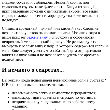
сладком соусе или с яблоками. Нежный кролик под
сливочным соусом тоже будет кстати. Блюда из овощей,
приправленные соусами с деликатным вкусом, все виды
сыров, нежные паштеты и морепродукты тоже великолепно
подойдут.
Слишком ароматный, пряный или кислый вкус блюда не
позволит почувствовать аромат напитка. Излишек жира в
пище придает
белому вину
, полусухому в особенности,
неприятный металлический привкус. Не рекомендуется
выбирать к белому вину блюда, в которых содержится карри и
мята. Еще следует учесть, что табачный дым отрицательно
влияет на вкус вина и не позволяет ощутить его аромат в
полной мере.
И немного о секретах...
Вы когда-нибудь испытывали невыносимые боли в суставах?
И Вы не понаслышке знаете, что такое:
невозможность легко и комфортно передвигаться;
дискомфорт при подъемах и спусках по лестнице;
неприятный хруст, щелканье не по собственному
желанию;