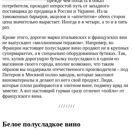
прежде чем попасть в бокал
потребителя, проходит непростой путь от западного
поставщика до продавца в России и Украине. Из-за
таможенных барьеров, акцизов и «аппетитов» обеих сторон
цена значительно вырастает. Иногда и в четыре, а то и в пять
раз.
Кроме этого, дорогие марки итальянских и французских вин
не выпускают «миллионным тиражом». Например, во
Франции настоящее полусладкое вино продают не в крупных
супермаркетах, а в специально оборудованных бутиках. Так,
что, купив дорогущую бутылку полусладкого в одном из
магазинов своего города, вполне возможно, что таким
образом вы поддержали отечественного производителя – под
Питером и Москвой полно заводов, которые закупают
виноматериалы и делают из него свой продукт. Люди,
которые плохо разбираются в элитном вине, подмену вряд ли
заметят. А вот настоящий гурман сразу отличит «пойло» от
французского вина.
/ / / / / / /
Белое полусладкое вино