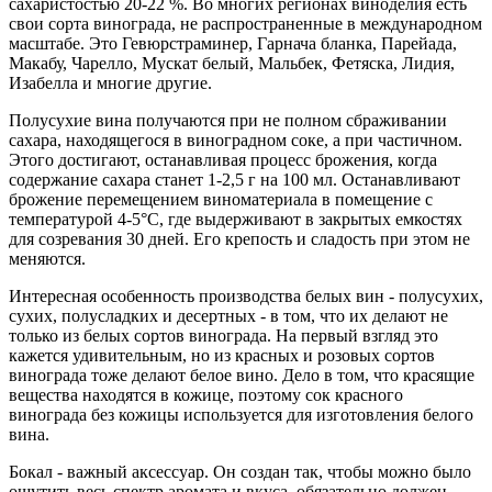
сахаристостью 20-22 %. Во многих регионах виноделия есть
свои сорта винограда, не распространенные в международном
масштабе. Это Гевюрстраминер, Гарнача бланка, Парейада,
Макабу, Чарелло, Мускат белый, Мальбек, Фетяска, Лидия,
Изабелла и многие другие.
Полусухие вина получаются при не полном сбраживании
сахара, находящегося в виноградном соке, а при частичном.
Этого достигают, останавливая процесс брожения, когда
содержание сахара станет 1-2,5 г на 100 мл. Останавливают
брожение перемещением виноматериала в помещение с
температурой 4-5°C, где выдерживают в закрытых емкостях
для созревания 30 дней. Его крепость и сладость при этом не
меняются.
Интересная особенность производства белых вин - полусухих,
сухих, полусладких и десертных - в том, что их делают не
только из белых сортов винограда. На первый взгляд это
кажется удивительным, но из красных и розовых сортов
винограда тоже делают белое вино. Дело в том, что красящие
вещества находятся в кожице, поэтому сок красного
винограда без кожицы используется для изготовления белого
вина.
Бокал - важный аксессуар. Он создан так, чтобы можно было
ощутить весь спектр аромата и вкуса. обязательно должен