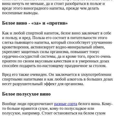
вина ничуть не меньше, да и стоит разобраться в пользе и
вреде этого виноградного напитка, прежде чем делать
поспешные выводы.
Белое вино - «за» и «против»
Как и любой спиртной напиток, белое вино заключает в себе
и пользу, и вред. Польза его состоит в питательности этого
слегка пьянящего напитка, который способствует улучшению
кроветворения, активизирует водно-минеральный обмен,
укрепляет защитных силы организма, повышает тонус
сердечно-сосудистой системы, да и кроме того, просто очень
приятен по своим вкусовым качествам и в умеренных дозах
способен подарить по-настоящему праздничное за столом.
Вред его также очевиден. Он заключается в злоупотреблении
спиртными напитками и как любой алкоголь в больших дозах
несет разрушительный эффект для организма.
Белое полусухое вино
Вообще люди предпочитают
разные сорта
белого вина. Кому-
то больше нравится сухое, кому-то полусладкое или
полусухое, например. Стоит остановиться на белом сухом