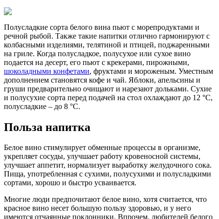
Полусладкие сорта белого вина пьют с морепродуктами и
речной рыбой. Также такие напитки отлично гармонируют с
колбасными изделиями, телятиной и птицей, поджаренными
на гриле. Когда полусладкое, полусухое или сухое вино
подается на десерт, его пьют с крекерами, пирожными,
шоколадными конфетами
, фруктами и мороженым. Уместным
дополнением становятся кофе и чай. Яблоки, апельсины и
груши предварительно очищают и нарезают дольками. Сухие
и полусухие сорта перед подачей на стол охлаждают до 12 °С,
полусладкие – до 8 °С.
Польза напитка
Белое вино стимулирует обменные процессы в организме,
укрепляет сосуды, улучшает работу кровеносной системы,
улучшает аппетит, нормализует выработку желудочного сока.
Пища, употребленная с сухими, полусухими и полусладкими
сортами, хорошо и быстро усваивается.
Многие люди предпочитают белое вино, хотя считается, что
красное вино несет большую пользу здоровью, и у него
имеются отчаянные поклонники. Впрочем, любителей белого