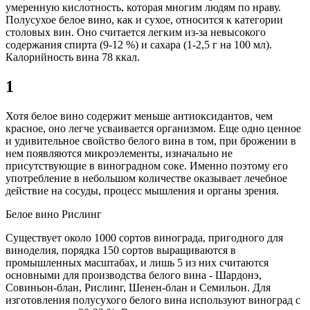
умеренную кислотность, которая многим людям по нраву.
Полусухое белое вино, как и сухое, относится к категории
столовых вин. Оно считается легким из-за невысокого
содержания спирта (9-12 %) и сахара (1-2,5 г на 100 мл).
Калорийность вина 78 ккал.
1
Хотя белое вино содержит меньше антиоксидантов, чем
красное, оно легче усваивается организмом. Еще одно ценное
и удивительное свойство белого вина в том, при брожении в
нем появляются микроэлементы, изначально не
присутствующие в виноградном соке. Именно поэтому его
употребление в небольшом количестве оказывает лечебное
действие на сосуды, процесс мышления и органы зрения.
Белое вино Рислинг
Существует около 1000 сортов винограда, пригодного для
виноделия, порядка 150 сортов выращиваются в
промышленных масштабах, и лишь 5 из них считаются
основными для производства белого вина - Шардонэ,
Совиньон-блан, Рислинг, Шенен-блан и Семильон. Для
изготовления полусухого белого вина используют виноград с