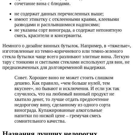
сочетание вина с блюдами.
не содержат данных перечисленных выше;
имеют этикетку с отклеенными краями, клеевыми
разводами и расплывшимися надписями;
не указаны сорт винограда, а содержат непонятную
смесь, красители и консерванты.
Немного о дизайне винных бутылок. Например, в «тяжелые»,
изготовленные из темно-коричневого или темно-зеленого
стекла бутылки чаще всего разливают элитные вина. Легкую
тару с тонкими и светлыми стеклами используют для вин, не
предназначенных для долговременной выдержки.
Совет. Хорошее вино не может стоить слишком
дешево. Как правило, «чем больше нулей, тем
вкуснее», но бывают и исключения. И если уж так
случилось, что на любимый винный продукт не
хватило денег, то лучше отдать предпочтение
недорогому вину, сделанному из одного сорта
винограда. Купажированные алкогольные
напитки по низкой цене – гремучая смесь
сомнительного качества.
Названия лучших недорогих