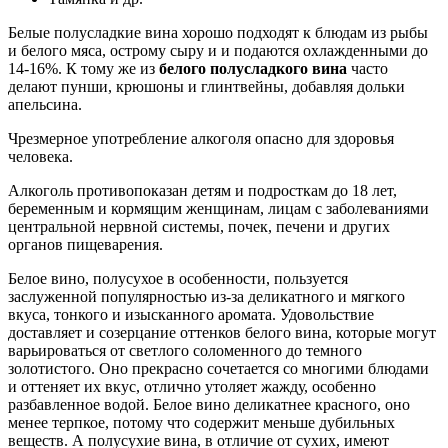
Белые полусладкие вина хорошо подходят к блюдам из рыбы
и белого мяса, острому сыру и и подаются охлажденными до
14-16%. К тому же из
белого полусладкого вина
часто
делают пунши, крюшоны и глинтвейны, добавляя дольки
апельсина.
Чрезмерное употребление алкоголя опасно для здоровья
человека.
Алкоголь противопоказан детям и подросткам до 18 лет,
беременным и кормящим женщинам, лицам с заболеваниями
центральной нервной системы, почек, печени и других
органов пищеварения.
Белое вино, полусухое в особенности, пользуется
заслуженной популярностью из-за деликатного и мягкого
вкуса, тонкого и изысканного аромата. Удовольствие
доставляет и созерцание оттенков белого вина, которые могут
варьироваться от светлого соломенного до темного
золотистого. Оно прекрасно сочетается со многими блюдами
и оттеняет их вкус, отлично утоляет жажду, особенно
разбавленное водой. Белое вино деликатнее красного, оно
менее терпкое, потому что содержит меньше дубильных
веществ. А полусухие вина, в отличие от сухих, имеют