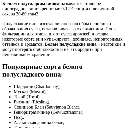
Белым полусладким вином
называется столовое
виноградное вино крепостью 9-12% спирта и величиной
сахара 30-80 г/дм3.
Полусладкие вина изготавливают способом неполного
сбраживания сусла, останавливая его охлаждением. После
фильтрации для отделения от сусла дрожжей и осадка,
некоторые сорта вин купажируют , добиваясь неповторимых
оттенков и ароматов.
Белые полусладкие вина
– нестойкие и
могут потерять стабильность и начать бродить при
неправильном хранении.
Популярные сорта белого
полусладкого вина:
Шардонне(Chardonnay),
Мускат (Muscat),
Токай (Tocai),
Рислинг (Riesling),
Совиньон Блан (Sauvignon Blanc),
Гевюрцтрамминер (Gewurztraminer),
Псоу,
Алазанская долина белое,
Тамянка и др.