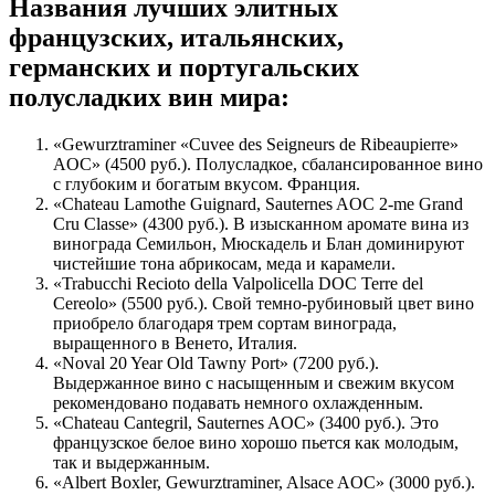
Названия лучших элитных
французских, итальянских,
германских и португальских
полусладких вин мира:
«Gewurztraminer «Cuvee des Seigneurs de Ribeaupierre»
AOC» (4500 руб.). Полусладкое, сбалансированное вино
с глубоким и богатым вкусом. Франция.
«Chateau Lamothe Guignard, Sauternes AOC 2-me Grand
Cru Classe» (4300 руб.). В изысканном аромате вина из
винограда Семильон, Мюскадель и Блан доминируют
чистейшие тона абрикосам, меда и карамели.
«Trabucchi Recioto della Valpolicella DOC Terre del
Cereolo» (5500 руб.). Свой темно-рубиновый цвет вино
приобрело благодаря трем сортам винограда,
выращенного в Венето, Италия.
«Noval 20 Year Old Tawny Port» (7200 руб.).
Выдержанное вино с насыщенным и свежим вкусом
рекомендовано подавать немного охлажденным.
«Chateau Cantegril, Sauternes AOC» (3400 руб.). Это
французское белое вино хорошо пьется как молодым,
так и выдержанным.
«Albert Boxler, Gewurztraminer, Alsace AOC» (3000 руб.).